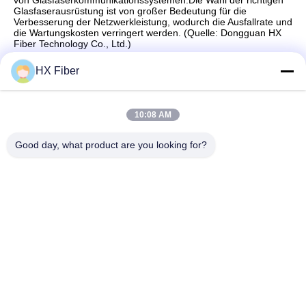
von Glasfaserkommunikationssystemen.Die Wahl der richtigen
Glasfaserausrüstung ist von großer Bedeutung für die
Verbesserung der Netzwerkleistung, wodurch die Ausfallrate und
die Wartungskosten verringert werden. (Quelle: Dongguan HX
Fiber Technology Co., Ltd.)
HX Fiber
Schneller Kontakt
10:08 AM
Good day, what product are you looking for?
Adresse
Gebäude Nr.2, Gaoli 3rd Road, Tangxia Stadt, Dongguan,
China
Tel
86-0769-8772-9980
E-Mail
sales@hxfiber.com