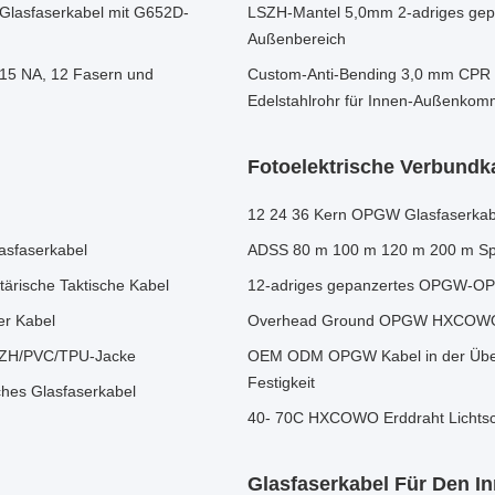
 Glasfaserkabel mit G652D-
LSZH-Mantel 5,0mm 2-adriges gepa
Außenbereich
015 NA, 12 Fasern und
Custom-Anti-Bending 3,0 mm CPR F
Edelstahlrohr für Innen-Außenkom
Fotoelektrische Verbundk
12 24 36 Kern OPGW Glasfaserka
asfaserkabel
ADSS 80 m 100 m 120 m 200 m Sp
ärische Taktische Kabel
12-adriges gepanzertes OPGW-OPP
er Kabel
Overhead Ground OPGW HXCOWO 12
 LSZH/PVC/TPU-Jacke
OEM ODM OPGW Kabel in der Über
Festigkeit
sches Glasfaserkabel
40- 70C HXCOWO Erddraht Lichts
Glasfaserkabel Für Den I