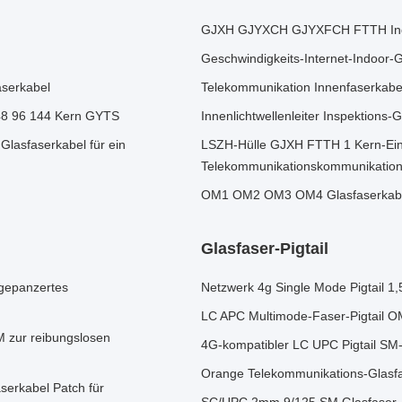
GJXH GJYXCH GJYXFCH FTTH Indoo
Geschwindigkeits-Internet-Indoor-
serkabel
Telekommunikation Innenfaserkabe
48 96 144 Kern GYTS
Innenlichtwellenleiter Inspektio
lasfaserkabel für ein
LSZH-Hülle GJXH FTTH 1 Kern-Einm
Telekommunikationskommunikatio
OM1 OM2 OM3 OM4 Glasfaserkabel 
Glasfaser-Pigtail
gepanzertes
Netzwerk 4g Single Mode Pigtail 
LC APC Multimode-Faser-Pigtail 
 zur reibungslosen
4G-kompatibler LC UPC Pigtail SM
Orange Telekommunikations-Gla
erkabel Patch für