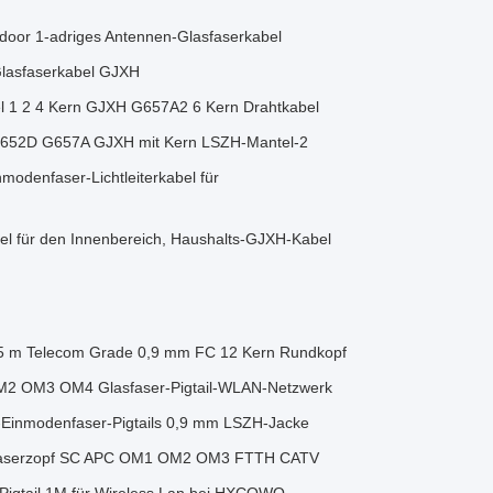
r 1-adriges Antennen-Glasfaserkabel
Glasfaserkabel GJXH
l 1 2 4 Kern GJXH G657A2 6 Kern Drahtkabel
ns-G652D G657A GJXH mit Kern LSZH-Mantel-2
odenfaser-Lichtleiterkabel für
n
für den Innenbereich, Haushalts-GJXH-Kabel
1,5 m Telecom Grade 0,9 mm FC 12 Kern Rundkopf
OM2 OM3 OM4 Glasfaser-Pigtail-WLAN-Netzwerk
-Einmodenfaser-Pigtails 0,9 mm LSZH-Jacke
sfaserzopf SC APC OM1 OM2 OM3 FTTH CATV