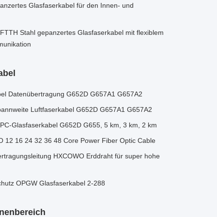
nzertes Glasfaserkabel für den Innen- und
TTH Stahl gepanzertes Glasfaserkabel mit flexiblem
munikation
abel
bel Datenübertragung G652D G657A1 G657A2
annweite Luftfaserkabel G652D G657A1 G657A2
C-Glasfaserkabel G652D G655, 5 km, 3 km, 2 km
 16 24 32 36 48 Core Power Fiber Optic Cable
tragungsleitung HXCOWO Erddraht für super hohe
chutz OPGW Glasfaserkabel 2-288
nnenbereich