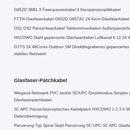
G652D 36B1.3 Faserpanzerkabel 4 Kernpanzeroptikkabel
FTTH-Glasfaserkabel G652D G657A1 24-Kern-Glasfaserkabel
OS1 OS2 Panzerfaserkabel Telekommunikation Außenpanzerfa
HXCOWO Stahl gepanzerte Glasfaserkabel Luftkanal 6 12 24 
GYTS 24 48Cores Outdoor SM Direktbegrabenes gepanzertes G
stabiles Netzwerk
Glasfaser-Patchkabel
Wiegand-Netzwerk PVC Jacket SC/UPC Einzelmodus-Simplex 
Glasfaserpatchkabel
SC APC Panzerfaseroptisches Kabelpatch HXCOWO 1 2 3 4 5M
Datenübertragung
Panzerung Typ Spiral Stahl Panzerung SC UPC-SC APC Glasfas