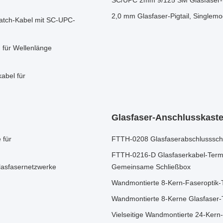
SC/UPC 2mm 9/125 SM Glasfaser-P
2,0 mm Glasfaser-Pigtail, Singlem
atch-Kabel mit SC-UPC-
für Wellenlänge
abel für
Glasfaser-Anschlusskast
 für
FTTH-0208 Glasfaserabschlussschr
FTTH-0216-D Glasfaserkabel-Termin
lasfasernetzwerke
Gemeinsame Schließbox
Wandmontierte 8-Kern-Faseroptik-
Wandmontierte 8-Kerne Glasfaser-T
Vielseitige Wandmontierte 24-Ker