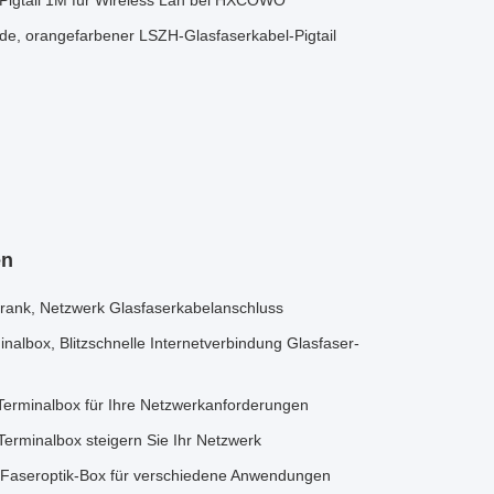
igtail 1M für Wireless Lan bei HXCOWO
ode, orangefarbener LSZH-Glasfaserkabel-Pigtail
en
ank, Netzwerk Glasfaserkabelanschluss
albox, Blitzschnelle Internetverbindung Glasfaser-
Terminalbox für Ihre Netzwerkanforderungen
erminalbox steigern Sie Ihr Netzwerk
n-Faseroptik-Box für verschiedene Anwendungen