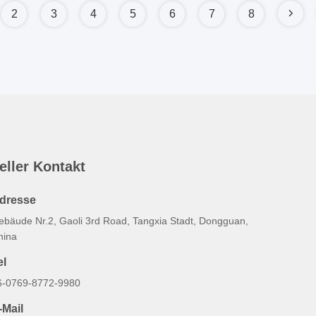
2
3
4
5
6
7
8
eller Kontakt
dresse
ebäude Nr.2, Gaoli 3rd Road, Tangxia Stadt, Dongguan,
hina
el
6-0769-8772-9980
-Mail