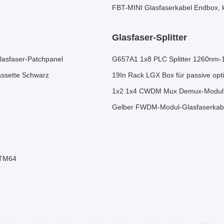
FBT-MINI Glasfaserkabel Endbox, k
Glasfaser-Splitter
asfaser-Patchpanel
G657A1 1x8 PLC Splitter 1260nm-1
ssette Schwarz
19In Rack LGX Box für passive 
1x2 1x4 CWDM Mux Demux-Modul Gla
Gelber FWDM-Modul-Glasfaserkabe
STM64