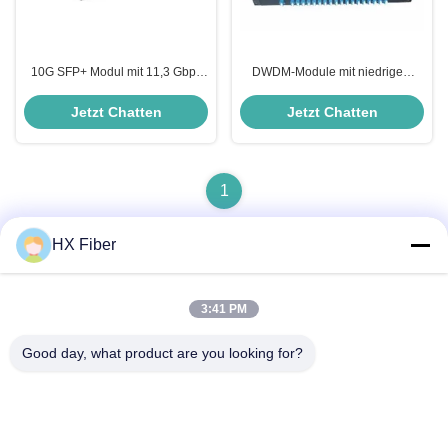
10G SFP+ Modul mit 11,3 Gbps
DWDM-Module mit niedrigem
DWDM-Transceiver für SDH
Einstiegsverlust
STM64
Jetzt Chatten
Jetzt Chatten
1
HX Fiber
Schneller Kontakt
3:41 PM
Good day, what product are you looking for?
Adresse
Gebäude Nr.2, Gaoli 3rd Road, Tangxia Stadt, Dongguan,
China
Tel