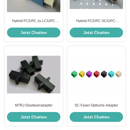
Hybrid FC/UPC zu LC/UPC
Hybrid FC/UPC-SC/UPC-
Dämpfer Die perfekte Lösung für
Dämpfer Die wesentliche
Glasfasernetzwerke
Komponente für
Jetzt Chatten
Jetzt Chatten
Glasfaserkommunikation
MTRJ Glasfaseradapter
SC-Faser-Optische Adapter
Jetzt Chatten
Jetzt Chatten