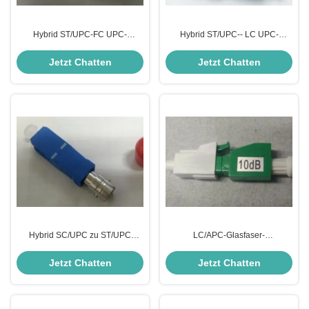
Hybrid ST/UPC-FC UPC-
Hybrid ST/UPC-- LC UPC-
Dämpfungsglied
Dämpfer
Jetzt Chatten
Jetzt Chatten
Hybrid SC/UPC zu ST/UPC
LC/APC-Glasfaser-
Dämpfer Die ultimative Lösung
Dämpfungsglied 2
für Glasfaserverbindungen
Jetzt Chatten
Jetzt Chatten