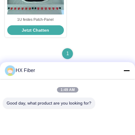
1U festes Patch-Panel
Jetzt Chatten
1
HX Fiber
Schneller Kontakt
1:49 AM
Good day, what product are you looking for?
Adresse
Gebäude Nr.2, Gaoli 3rd Road, Tangxia Stadt, Dongguan,
China
Tel