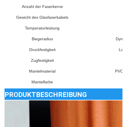
Anzahl der Faserkerne
Gewicht des Glasfaserkabels
Temperaturleistung
Biegeradius
Dynam
Druckfestigkeit
Lang
Zugfestigkeit
Dy
Mantelmaterial
PVC, L
Mantelfarbe
M
PRODUKTBESCHREIBUNG