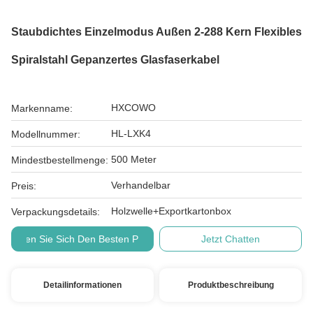
Staubdichtes Einzelmodus Außen 2-288 Kern Flexibles
Spiralstahl Gepanzertes Glasfaserkabel
HXCOWO
Markenname:
HL-LXK4
Modellnummer:
500 Meter
Mindestbestellmenge:
Verhandelbar
Preis:
Holzwelle+Exportkartonbox
Verpackungsdetails:
Holen Sie Sich Den Besten Preis
Jetzt Chatten
Detailinformationen
Produktbeschreibung