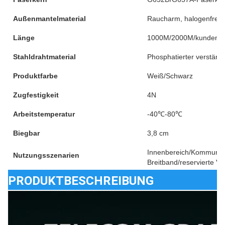
Außenmantelmaterial
Raucharm, halogenfrei
Länge
1000M/2000M/kundenspe
Stahldrahtmaterial
Phosphatierter verstärkt
Produktfarbe
Weiß/Schwarz
Zugfestigkeit
4N
Arbeitstemperatur
-40℃-80℃
Biegbar
3,8 cm
Innenbereich/Kommunik
Nutzungsszenarien
Breitband/reservierte V
PRODUKTBESCHREIBUNG