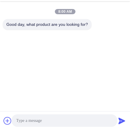
8:00 AM
Good day, what product are you looking for?
Die Zählermarkierung ist klar/die Zählernummer ist korrekt
Das humanisierte Design kann je nach Nutzungsumfang nach 
Belieben zugeschnitten werden