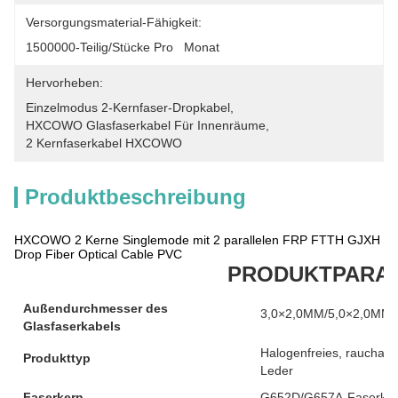
Versorgungsmaterial-Fähigkeit:
1500000-Teilig/Stücke Pro   Monat
Hervorheben:
Einzelmodus 2-Kernfaser-Dropkabel
, 
HXCOWO Glasfaserkabel Für Innenräume
, 
2 Kernfaserkabel HXCOWO
Produktbeschreibung
HXCOWO 2 Kerne Singlemode mit 2 parallelen FRP FTTH GJXH
Drop Fiber Optical Cable PVC
PRODUKTPARA
Außendurchmesser des
3,0×2,0MM/5,0×2,0MM
Glasfaserkabels
Halogenfreies, raucharm
Produkttyp
Leder
Faserkern
G652D/G657A-Faserke