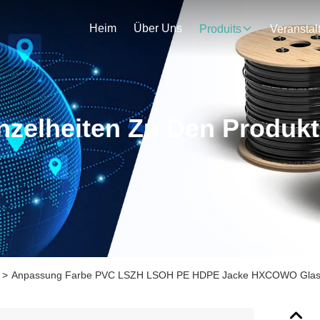
Heim
Über Uns
Produits
nzelheiten Zu Den Produk
>
Anpassung Farbe PVC LSZH LSOH PE HDPE Jacke HXCOWO Glasfa