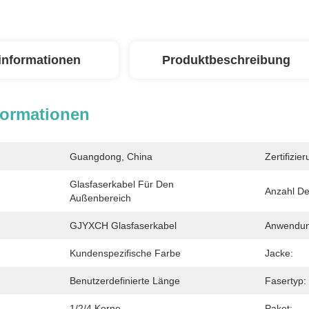
linformationen
Produktbeschreibung
formationen
Guangdong, China
Zertifizier
Glasfaserkabel Für Den 
Anzahl Der
Außenbereich
GJYXCH Glasfaserkabel
Anwendun
Kundenspezifische Farbe
Jacke:
Benutzerdefinierte Länge
Fasertyp:
1/2/4 Kerne
Paket: