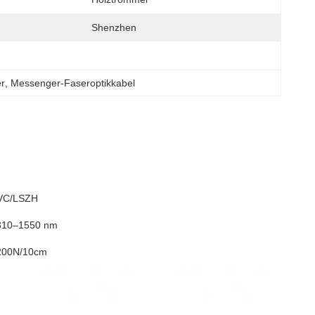
Shenzhen
er
, 
Messenger-Faseroptikkabel
VC/LSZH
310–1550 nm
200N/10cm