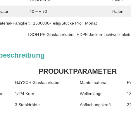
atur:
40 ~ + 70
Hafen:
erial-Fähigkeit:
1500000-Teilig/Stücke Pro   Monat
LSOH PE Glasfaserkabel
, 
HDPE Jacken-Lichtwellenleit
beschreibung
PRODUKTPARAMETER
GJYXCH Glasfaserkabel
Mantelmaterial
P
ne
1/2/4 Kern
Wellenlänge
1
3 Stahldrähte
Abflachungskraft
2