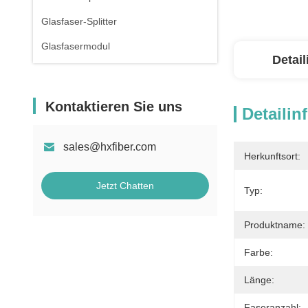
Glasfaser-Splitter
Glasfasermodul
Detai
Kontaktieren Sie uns
Detailin
sales@hxfiber.com
Herkunftsort:
Jetzt Chatten
Typ:
Produktname:
Farbe:
Länge:
Faseranzahl: