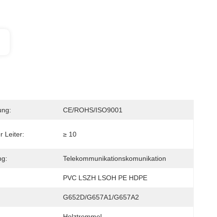
ung:
CE/ROHS/ISO9001
 Leiter:
≥ 10
g:
Telekommunikationskomunikation
PVC LSZH LSOH PE HDPE
G652D/G657A1/G657A2
Holztrommel