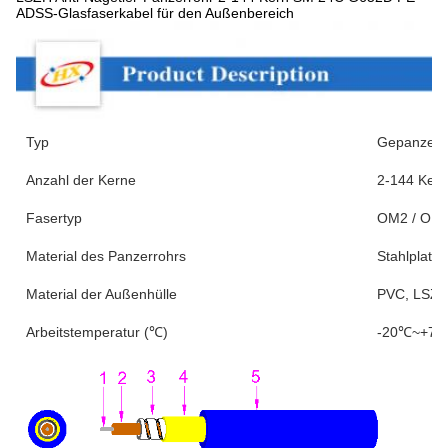
ADSS-Glasfaserkabel für den Außenbereich
Typ
Gepanzerte
Anzahl der Kerne
2-144 Kern
Fasertyp
OM2 / OM3
Material des Panzerrohrs
Stahlplatte
Material der Außenhülle
PVC, LSZH,
Arbeitstemperatur (℃)
-20℃~+7