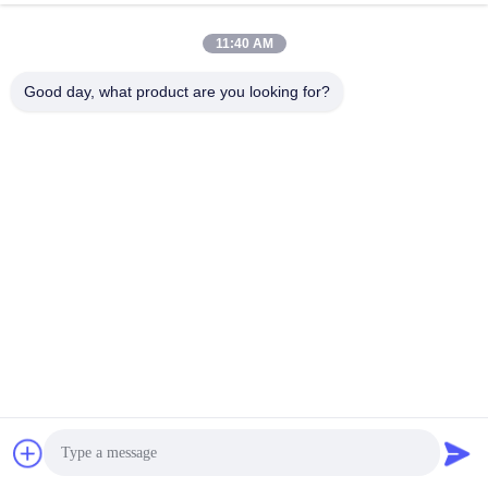
Wir akzeptieren T/T, L/C, Western Union und .
11:40 AM
Q4. Wie lange ist Ihre Lieferzeit?
Good day, what product are you looking for?
Wir versenden das Produkt in der Regel innerhalb 
von 2 bis 5 Tagen nach der Zahlung. Es kommt auf 
die Bestellmenge an.
F5. Wie versende ich die Artikel an mich?
Lieferung per Seeschiff, Luftfracht oder Landfracht 
möglich
F6.Was sind Ihre Hauptprodukte?
Glasfaserkabel für den Außenbereich; Glasfaserkabel 
für den Innenbereich; FTTH-Drop-Kabel; Optische 
Patchkabel; Zöpfe; SPS-Splitter, MTP/MPO usw.