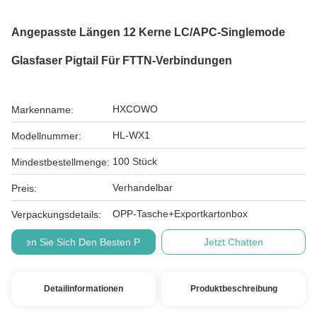
Angepasste Längen 12 Kerne LC/APC-Singlemode
Glasfaser Pigtail Für FTTN-Verbindungen
HXCOWO
Markenname:
HL-WX1
Modellnummer:
100 Stück
Mindestbestellmenge:
Verhandelbar
Preis:
OPP-Tasche+Exportkartonbox
Verpackungsdetails:
Holen Sie Sich Den Besten Preis
Jetzt Chatten
Detailinformationen
Produktbeschreibung