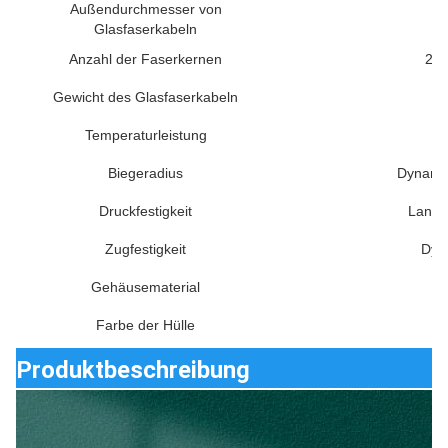
Außendurchmesser von
Glasfaserkabeln
Anzahl der Faserkernen
2Co
Gewicht des Glasfaserkabeln
Temperaturleistung
Biegeradius
Dynamis
Druckfestigkeit
Langfr
Zugfestigkeit
Dyn
Gehäusematerial
P
Farbe der Hülle
Me
Produktbeschreibung