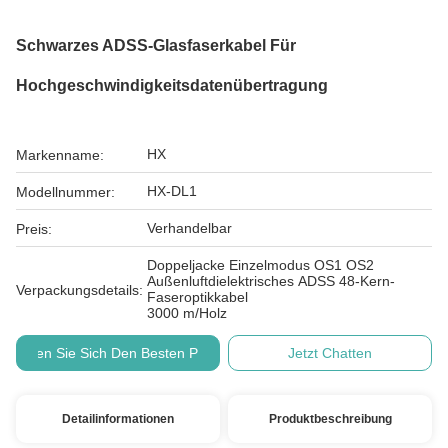
Schwarzes ADSS-Glasfaserkabel Für
Hochgeschwindigkeitsdatenübertragung
HX
Markenname:
HX-DL1
Modellnummer:
Verhandelbar
Preis:
Doppeljacke Einzelmodus OS1 OS2
Außenluftdielektrisches ADSS 48-Kern-
Verpackungsdetails:
Faseroptikkabel
3000 m/Holz
Holen Sie Sich Den Besten Preis
Jetzt Chatten
Detailinformationen
Produktbeschreibung