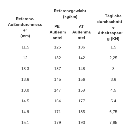
Referenzgewicht
Tägliche
(kg/km)
Referenz-
durchschnittli
Außendurchmess
PE-
AT
e
er
Außenm
Außenma
Arbeitsspannu
(mm)
antel
ntel
g (KN)
11.5
125
136
1.5
12
132
142
2,25
13.3
137
148
3
13.6
145
156
3.6
13.8
147
159
4.5
14.5
164
177
5.4
14.9
171
185
6,75
15.1
179
193
7,95