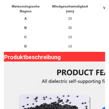
Meteorologische
Windgeschwindigkeit
Ver
Region
(m/s)
A
25
B
35
C
10
D
10
Produktbeschreibung