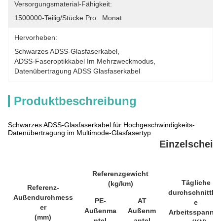
Versorgungsmaterial-Fähigkeit:
1500000-Teilig/Stücke Pro   Monat
Hervorheben:
Schwarzes ADSS-Glasfaserkabel
, 
ADSS-Faseroptikkabel Im Mehrzweckmodus
, 
Datenübertragung ADSS Glasfaserkabel
Produktbeschreibung
Schwarzes ADSS-Glasfaserkabel für Hochgeschwindigkeits-
Datenübertragung im Multimode-Glasfasertyp
Einzelscheid
Referenzgewicht
Tägliche
(kg/km)
Referenz-
durchschnittlic
Außendurchmess
PE-
AT
e
er
Außenma
Außenm
Arbeitsspannu
(mm)
ntel
antel