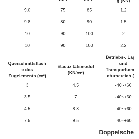
g (KN)
9.0
75
85
1.2
9.8
80
90
1.5
10
90
100
2
10
90
100
2.2
Betriebs-, Lager
Querschnittsfläch
und
Elastizitätsmodul
e des
Transporttempe
(KN/㎜²)
Zugelements (㎜²)
aturbereich (℃
3
4.5
-40~+60
3.5
7
-40~+60
4.5
8.3
-40~+60
7.5
9.5
-40~+60
Doppelschei