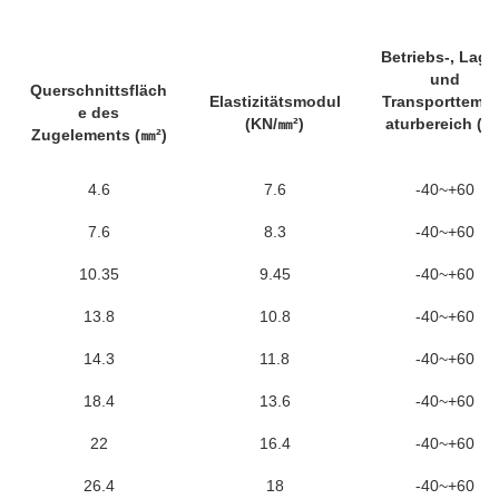
Betriebs-, Lage
und
Querschnittsfläch
Elastizitätsmodul
Transporttempe
e des
(KN/㎜²)
aturbereich (℃
Zugelements (㎜²)
4.6
7.6
-40~+60
7.6
8.3
-40~+60
10.35
9.45
-40~+60
13.8
10.8
-40~+60
14.3
11.8
-40~+60
18.4
13.6
-40~+60
22
16.4
-40~+60
26.4
18
-40~+60