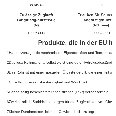
38 bis 48
15
Zulässige Zugkraft
Erlauben Sie Squash-
Langfristig/Kurzfristig
Langfristig/Kurzfris
(N)
(N/10mm)
1000/3000
1000/3000
Produkte, die in der EU he
1Hat hervorragende mechanische Eigenschaften und Temperaturch
2Das lose Rohrmaterial selbst weist eine gute Hydrolysebeständigk
3Das Rohr ist mit einer speziellen Ölpaste gefüllt, die einen kritis
4Gute Kompressionsbeständigkeit und Weichheit
5Doppelseitig beschichteter Stahlstreifen (PSP) verbessert die Fe
6Zwei parallele Stahldrähte sorgen für die Zugfestigkeit von Glasf
7Kleiner Durchmesser, leichtes Gewicht, leicht zu legen