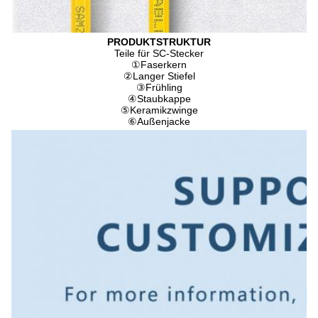
PRODUKTSTRUKTUR
Teile für SC-Stecker
①
Faserkern
②
Langer Stiefel
③
Frühling
④
Staubkappe
⑤
Keramikzwinge
⑥
Außenjacke