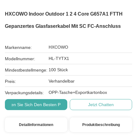
HXCOWO Indoor Outdoor 1 2 4 Core G657A1 FTTH
Gepanzertes Glasfaserkabel Mit SC FC-Anschluss
HXCOWO
Markenname:
HL-TYTX1
Modellnummer:
100 Stück
Mindestbestellmenge:
Verhandelbar
Preis:
OPP-Tasche+Exportkartonbox
Verpackungsdetails:
Holen Sie Sich Den Besten Preis
Jetzt Chatten
Detailinformationen
Produktbeschreibung