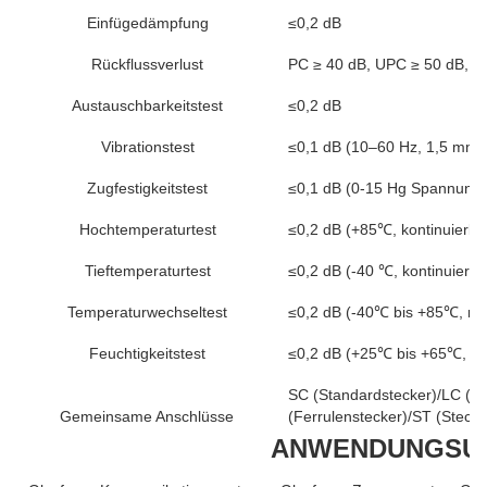
Einfügedämpfung
≤0,2 dB
Rückflussverlust
PC ≥ 40 dB, UPC ≥ 50 dB, A
Austauschbarkeitstest
≤0,2 dB
Vibrationstest
≤0,1 dB (10–60 Hz, 1,5 mm 
Zugfestigkeitstest
≤0,1 dB (0-15 Hg Spannung,
Hochtemperaturtest
≤0,2 dB (+85℃, kontinuierlic
Tieftemperaturtest
≤0,2 dB (-40 ℃, kontinuierli
Temperaturwechseltest
≤0,2 dB (-40℃ bis +85℃, na
Feuchtigkeitstest
≤0,2 dB (+25℃ bis +65℃, rel
SC (Standardstecker)/LC (St
Gemeinsame Anschlüsse
(Ferrulenstecker)/ST (Stecke
ANWENDUNGSU