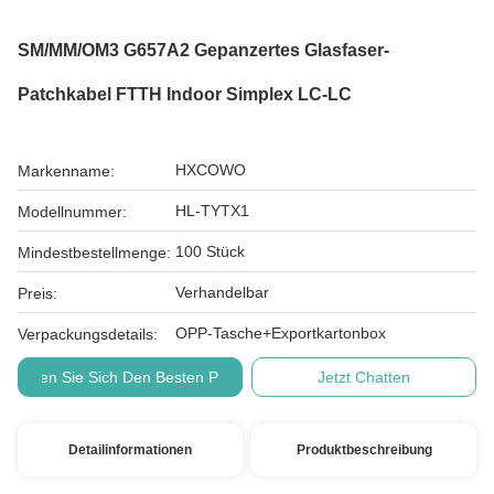
SM/MM/OM3 G657A2 Gepanzertes Glasfaser-
Patchkabel FTTH Indoor Simplex LC-LC
HXCOWO
Markenname:
HL-TYTX1
Modellnummer:
100 Stück
Mindestbestellmenge:
Verhandelbar
Preis:
OPP-Tasche+Exportkartonbox
Verpackungsdetails:
Holen Sie Sich Den Besten Preis
Jetzt Chatten
Detailinformationen
Produktbeschreibung