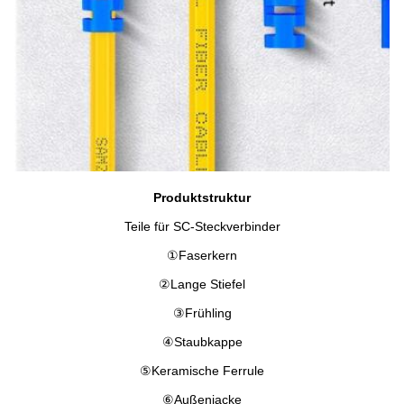
Produktstruktur
Teile für SC-Steckverbinder
①
Faserkern
②
Lange Stiefel
③
Frühling
④
Staubkappe
⑤
Keramische Ferrule
⑥
Außenjacke