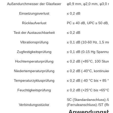
Außendurchmesser der Glasfaser
φ0,9 mm, φ2,0 mm, φ3,0 mm
Einsetzungsverlust
≤ 0,2 dB
Rücklaufverlust
PC ≥ 40 dB, UPC ≥ 50 dB, A
Test der Austauschbarkeit
≤ 0,2 dB
Vibrationsprüfung
≤ 0,1 dB (10-60 Hz, 1,5 mm 
Zugfestigkeitsprüfung
≤ 0,1 dB (0-15 Hg Spannung
Hochtemperaturprüfung
≤ 0,2 dB (+85°C, 100 Stunden
Niedertemperaturprüfung
≤ 0,2 dB (-40°C, kontinuierli
Temperaturzyklusprüfung
≤ 0,2 dB (-40 °C bis + 85 °C
Feuchtigkeitsprüfung
≤ 0,2 dB (+25°C bis +65°C, r
SC (Standardanschluss) /LC 
Verbindungsstücke
(Ferruleanschluss) /ST (Rec
Anwendungsbe