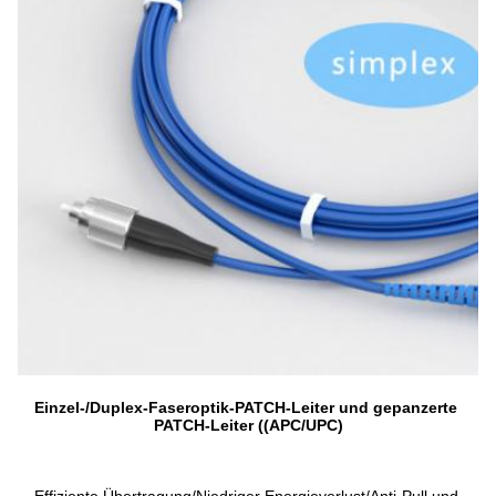
Einzel-/Duplex-Faseroptik-PATCH-Leiter und gepanzerte 
PATCH-Leiter ((APC/UPC)
Effiziente Übertragung/Niedriger Energieverlust/Anti-Pull und 