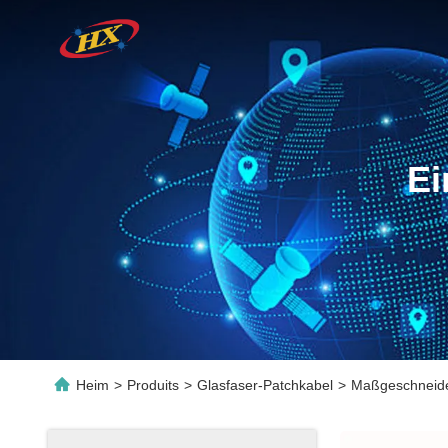
Ei
Heim
>
Produits
>
Glasfaser-Patchkabel
>
Maßgeschneid