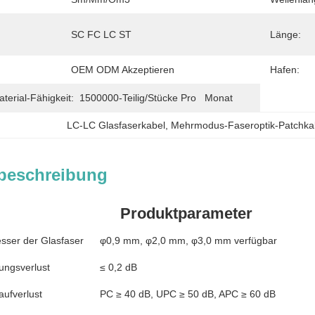
SC FC LC ST
Länge:
OEM ODM Akzeptieren
Hafen:
erial-Fähigkeit:
1500000-Teilig/Stücke Pro   Monat
LC-LC Glasfaserkabel
, 
Mehrmodus-Faseroptik-Patchka
beschreibung
Produktparameter
ser der Glasfaser
φ0,9 mm, φ2,0 mm, φ3,0 mm verfügbar
ungsverlust
≤ 0,2 dB
aufverlust
PC ≥ 40 dB, UPC ≥ 50 dB, APC ≥ 60 dB