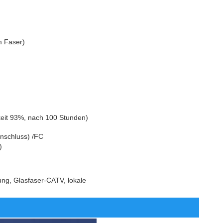
m Faser)
gkeit 93%, nach 100 Stunden)
anschluss) /FC
)
ng, Glasfaser-CATV, lokale