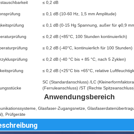
ustauschbarkeit
≤ 0,2 dB
ionsprüfung
≤ 0,1 dB (10-60 Hz, 1,5 mm Amplitude)
gkeitsprüfung
≤ 0,1 dB (0-15 Hg Spannung, außer für φ0,9 m
eraturprüfung
≤ 0,2 dB (+85°C, 100 Stunden kontinuierlich)
peraturprüfung
≤ 0,2 dB (-40°C, kontinuierlich für 100 Stunden)
rzyklusprüfung
≤ 0,2 dB (-40 °C bis + 85 °C, nach 5 Zyklen)
keitsprüfung
≤ 0,2 dB (+25°C bis +65°C, relative Luftfeuchti
SC (Standardanschluss) /LC (Kleinerformfaktor
dungsstücke
(Ferruleanschluss) /ST (Rechte Spitzeanschluss
Anwendungsbereich
nikationssysteme, Glasfaser-Zugangsnetze, Glasfaserdatenübertragu
), Prüfgeräte
eschreibung