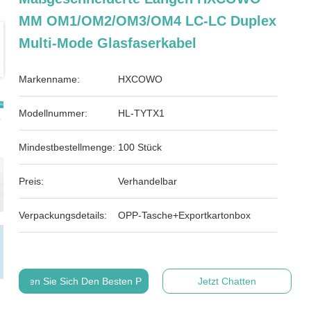
MM OM1/OM2/OM3/OM4 LC-LC Duplex
Multi-Mode Glasfaserkabel
Markenname:
HXCOWO
Modellnummer:
HL-TYTX1
Mindestbestellmenge:
100 Stück
Preis:
Verhandelbar
Verpackungsdetails:
OPP-Tasche+Exportkartonbox
Holen Sie Sich Den Besten Preis
Jetzt Chatten