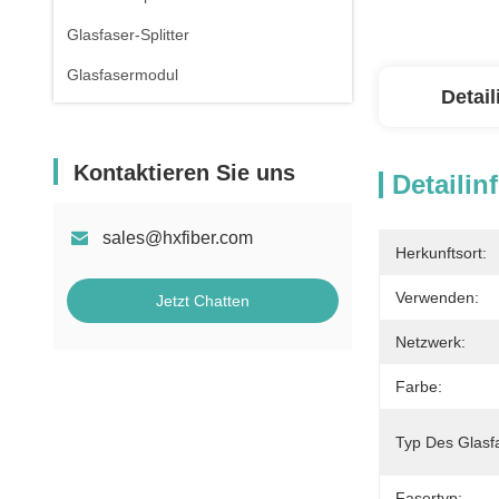
Glasfaser-Splitter
Glasfasermodul
Detai
Kontaktieren Sie uns
Detailin
sales@hxfiber.com
Herkunftsort:
Verwenden:
Jetzt Chatten
Netzwerk:
Farbe:
Typ Des Glasf
Fasertyp: