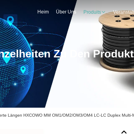
Heim
Über Uns
Produits
nzelheiten Zu Den Produk
erte Längen HXCOWO MM OM1/OM2/OM3/OM4 LC-LC Duplex Multi-Mo