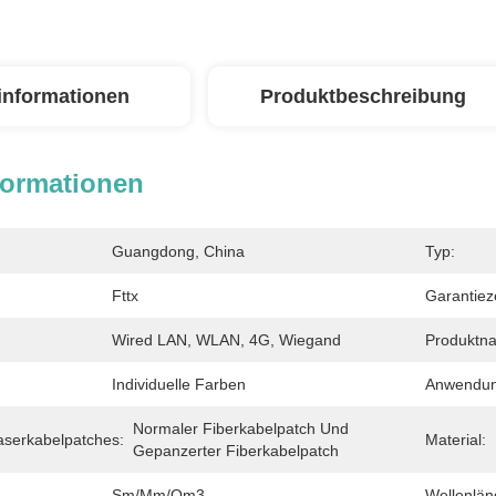
linformationen
Produktbeschreibung
formationen
Guangdong, China
Typ:
Fttx
Garantieze
Wired LAN, WLAN, 4G, Wiegand
Produktn
Individuelle Farben
Anwendun
Normaler Fiberkabelpatch Und 
aserkabelpatches:
Material:
Gepanzerter Fiberkabelpatch
Sm/mm/om3
Wellenlän