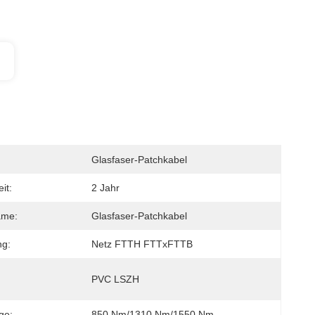
Glasfaser-Patchkabel
it:
2 Jahr
ame:
Glasfaser-Patchkabel
g:
Netz FTTH FTTxFTTB
PVC LSZH
ge:
850 Nm/1310 Nm/1550 Nm