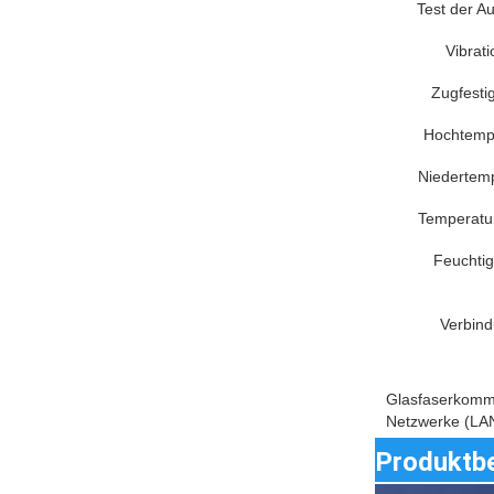
Test der A
Vibrat
Zugfesti
Hochtemp
Niedertem
Temperatu
Feuchtig
Verbin
Glasfaserkommu
Netzwerke (LAN
Produktb