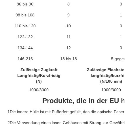
86 bis 96
8
0
98 bis 108
9
1
110 bis 120
10
0
122-132
11
1
134-144
12
0
146-216
13 bis 18
5 gegen 0
Zulässige Zugkraft
Zulässige Flachstellk
Langfristig/Kurzfristig
langfristig/kurzfrist
(N)
(N/100 mm)
1000/3000
1000/3000
Produkte, die in der EU he
1Die innere Hülle ist mit Pufferfett gefüllt, das die optische Faser 
2Die Verwendung eines losen Gehäuses mit Strang zur Gewährleistu