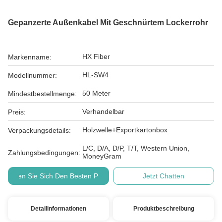
Gepanzerte Außenkabel Mit Geschnürtem Lockerrohr
HX Fiber
Markenname:
HL-SW4
Modellnummer:
50 Meter
Mindestbestellmenge:
Verhandelbar
Preis:
Holzwelle+Exportkartonbox
Verpackungsdetails:
L/C, D/A, D/P, T/T, Western Union,
Zahlungsbedingungen:
MoneyGram
Holen Sie Sich Den Besten Preis
Jetzt Chatten
Detailinformationen
Produktbeschreibung