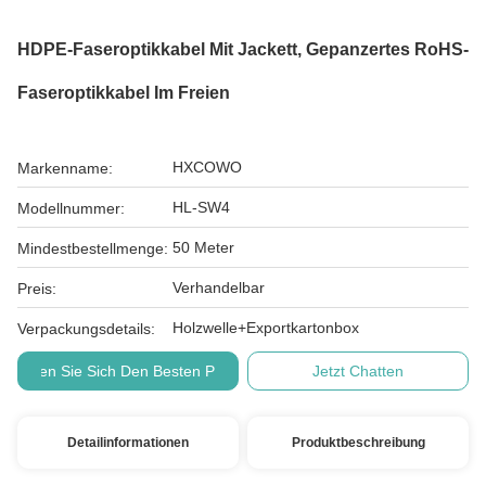
HDPE-Faseroptikkabel Mit Jackett, Gepanzertes RoHS-
Faseroptikkabel Im Freien
HXCOWO
Markenname:
HL-SW4
Modellnummer:
50 Meter
Mindestbestellmenge:
Verhandelbar
Preis:
Holzwelle+Exportkartonbox
Verpackungsdetails:
Holen Sie Sich Den Besten Preis
Jetzt Chatten
Detailinformationen
Produktbeschreibung