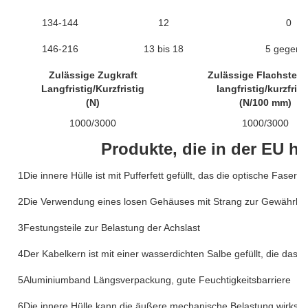
134-144
12
0
146-216
13 bis 18
5 gegen 0
Zulässige Zugkraft
Zulässige Flachstellk
Langfristig/Kurzfristig
langfristig/kurzfrist
(N)
(N/100 mm)
1000/3000
1000/3000
Produkte, die in der EU he
1Die innere Hülle ist mit Pufferfett gefüllt, das die optische Faser 
2Die Verwendung eines losen Gehäuses mit Strang zur Gewährleistu
3Festungsteile zur Belastung der Achslast
4Der Kabelkern ist mit einer wasserdichten Salbe gefüllt, die das K
5Aluminiumband Längsverpackung, gute Feuchtigkeitsbarriere
6Die innere Hülle kann die äußere mechanische Belastung wirks