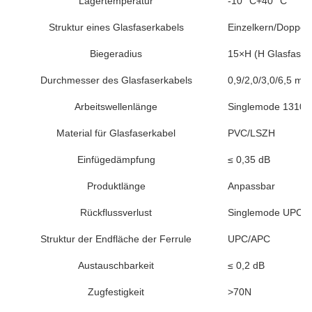
Lagertemperatur
-10 °C+40 °C
Struktur eines Glasfaserkabels
Einzelkern/Doppelk
Biegeradius
15×H (H Glasfaser
Durchmesser des Glasfaserkabels
0,9/2,0/3,0/6,5 m
Arbeitswellenlänge
Singlemode 1310-
Material für Glasfaserkabel
PVC/LSZH
Einfügedämpfung
≤ 0,35 dB
Produktlänge
Anpassbar
Rückflussverlust
Singlemode UPC ≥ 
Struktur der Endfläche der Ferrule
UPC/APC
Austauschbarkeit
≤ 0,2 dB
Zugfestigkeit
>70N