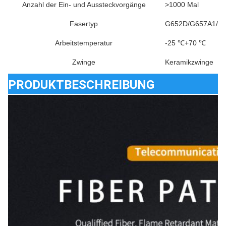
Anzahl der Ein- und Aussteckvorgänge
>1000 Mal
Fasertyp
G652D/G657A1/G
Arbeitstemperatur
-25 ℃+70 ℃
Zwinge
Keramikzwinge
PRODUKTBESCHREIBUNG