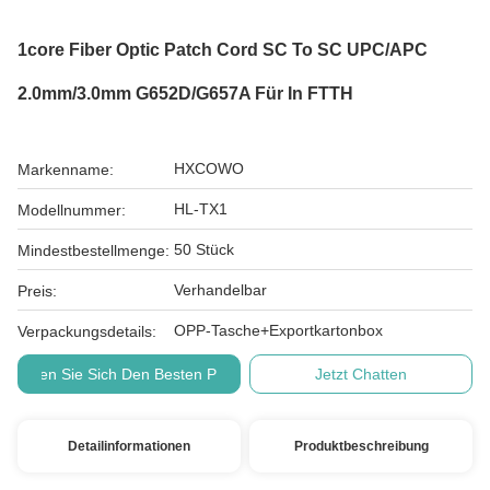
1core Fiber Optic Patch Cord SC To SC UPC/APC
2.0mm/3.0mm G652D/G657A Für In FTTH
HXCOWO
Markenname:
HL-TX1
Modellnummer:
50 Stück
Mindestbestellmenge:
Verhandelbar
Preis:
OPP-Tasche+Exportkartonbox
Verpackungsdetails:
Holen Sie Sich Den Besten Preis
Jetzt Chatten
Detailinformationen
Produktbeschreibung