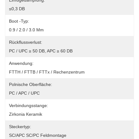
Einfügedämpfung:
≤0,3 DB
Boot -Typ:
0.9 / 2.0 / 3.0 Mm
Rückflussverlust:
PC / UPC ≥ 50 DB, APC ≥ 60 DB
Anwendung:
FTTH / FTTB / FTTx / Rechenzentrum
Polnische Oberfläche:
PC / APC / UPC
Verbindungsstange:
Zirkonia Keramik
Steckertyp:
SC/APC SC/PC Feldmontage