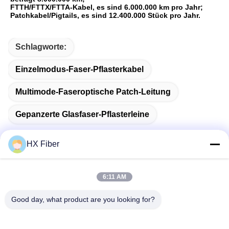
FTTH/FTTX/FTTA-Kabel, es sind 6.000.000 km pro Jahr;
Patchkabel/Pigtails, es sind 12.400.000 Stück pro Jahr.
Schlagworte:
Einzelmodus-Faser-Pflasterkabel
Multimode-Faseroptische Patch-Leitung
Gepanzerte Glasfaser-Pflasterleine
HX Fiber
Schneller Kontakt
6:11 AM
Good day, what product are you looking for?
Adresse
Gebäude Nr.2, Gaoli 3rd Road, Tangxia Stadt, Dongguan,
China