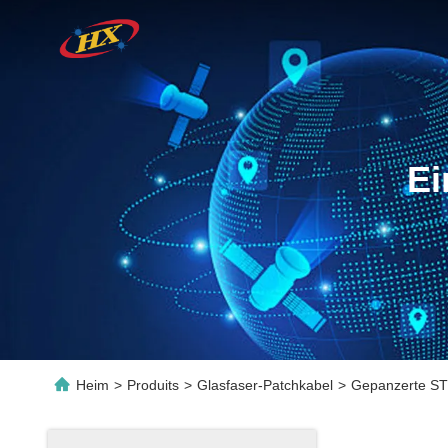
Ei
Heim
>
Produits
>
Glasfaser-Patchkabel
>
Gepanzerte ST