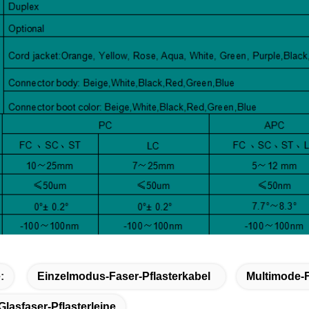
:
Einzelmodus-Faser-Pflasterkabel
Multimode-F
lasfaser-Pflasterleine