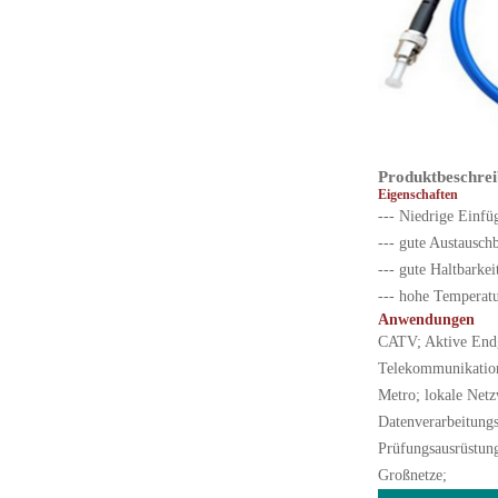
Produktbeschre
Eigenschaften
--- Niedrige Einfü
--- gute Austauschb
--- gute Haltbarkei
--- hohe Temperatur
Anwendungen
CATV; Aktive Endg
Telekommunikation
Metro; lokale Netz
Datenverarbeitungs
Prüfungsausrüstung
Großnetze;