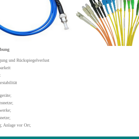
ibung
gung und Rückspiegelverlust
arkeit
t
stabilität
eräte;
snetze;
werke;
netze;
; Anlage vor Ort;