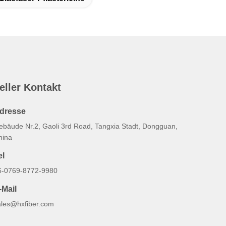
eller Kontakt
dresse
ebäude Nr.2, Gaoli 3rd Road, Tangxia Stadt, Dongguan,
hina
el
6-0769-8772-9980
-Mail
ales@hxfiber.com