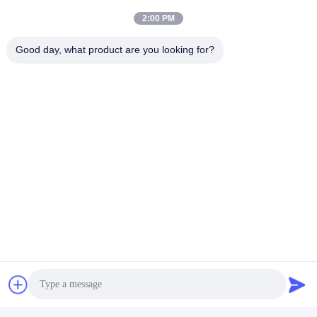
2:00 PM
Good day, what product are you looking for?
Schlagworte:
Glasfaser-Wärmeschrumpfrohr
Schnellanschlussfaseranschlüsse
Glasfaserabweichender Dämpfer
Schneller Kontakt