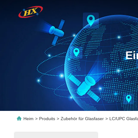
Ei
Heim
>
Produits
>
Zubehör für Glasfaser
>
LC/UPC Glasf