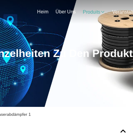
Heim
Über Uns
Produits
nzelheiten Zu Den Produk
aserabdämpfer 1