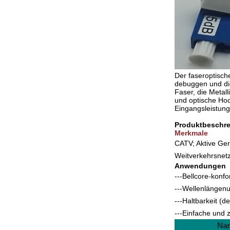
Der faseroptisch
debuggen und die
Faser, die Metal
und optische Hoc
Eingangsleistung
Produktbeschre
Merkmale
CATV; Aktive Ger
Weitverkehrsnet
Anwendungen
---Bellcore-konf
---Wellenlänge
---Haltbarkeit (
---Einfache und z