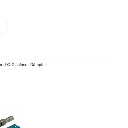
er
, 
LC-Glasfaser-Dämpfer