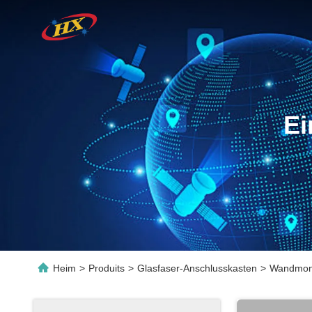
Ei
Heim
>
Produits
>
Glasfaser-Anschlusskasten
>
Wandmonti