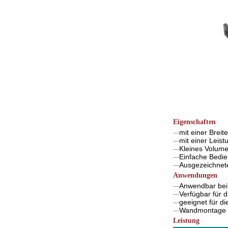
Eigenschaften
mit einer Brei
---
mit einer Leis
---
Kleines Volumen
---
Einfache Bedi
---
Ausgezeichnete
---
Anwendungen
Anwendbar bei 
---
Verfügbar für 
---
geeignet für d
---
Wandmontage g
---
Leistung