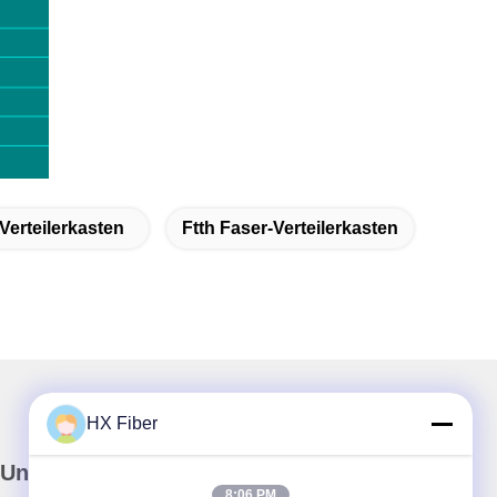
rVerteilerkasten
Ftth Faser-Verteilerkasten
HX Fiber
Unser Newsletter
8:06 PM