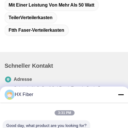
Mit Einer Leistung Von Mehr Als 50 Watt
TeilerVerteilerkasten
Ftth Faser-Verteilerkasten
Schneller Kontakt
Adresse
Gebäude Nr.2, Gaoli 3rd Road, Tangxia Stadt, Dongguan,
China
HX Fiber
Tel
86-0769-8772-9980
3:31 PM
E-Mail
Good day, what product are you looking for?