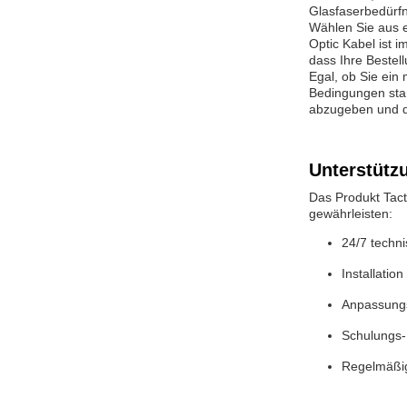
Glasfaserbedürfn
Wählen Sie aus e
Optic Kabel ist
dass Ihre Bestel
Egal, ob Sie ein
Bedingungen stan
abzugeben und d
Unterstütz
Das Produkt Tact
gewährleisten:
24/7 techn
Installatio
Anpassungs
Schulungs-
Regelmäßig