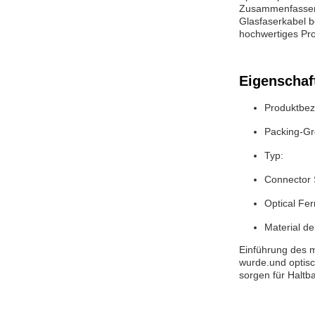
Zusammenfassend 
Glasfaserkabel be
hochwertiges Pro
Eigenschaf
Produktbez
Packing-Gr
Typ:
Connector 
Optical Fer
Material d
Einführung des m
wurde.und optis
sorgen für Haltb