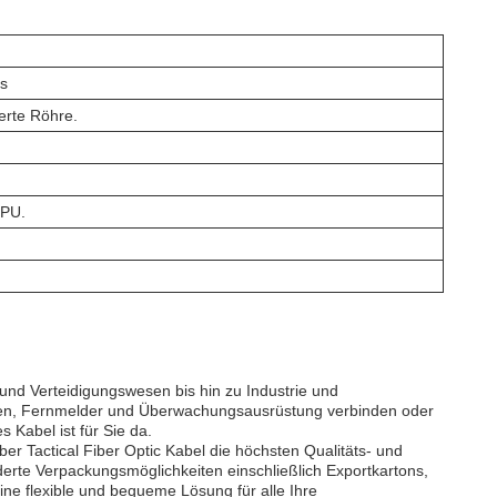
ns
erte Röhre.
TPU.
und Verteidigungswesen bis hin zu Industrie und
nden, Fernmelder und Überwachungsausrüstung verbinden oder
 Kabel ist für Sie da.
er Tactical Fiber Optic Kabel die höchsten Qualitäts- und
derte Verpackungsmöglichkeiten einschließlich Exportkartons,
ine flexible und bequeme Lösung für alle Ihre