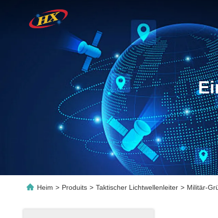
Ei
Heim
>
Produits
>
Taktischer Lichtwellenleiter
>
Militär-Gr