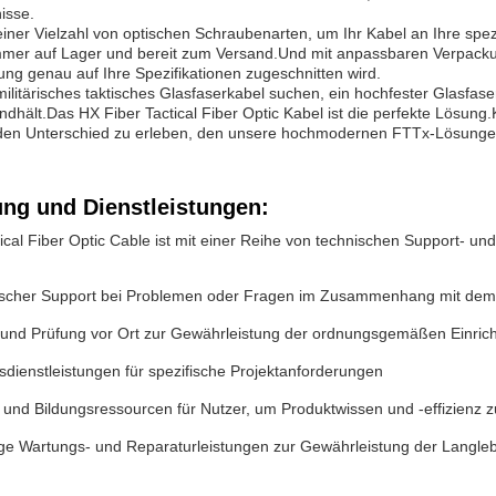
isse.
iner Vielzahl von optischen Schraubenarten, um Ihr Kabel an Ihre sp
 immer auf Lager und bereit zum Versand.Und mit anpassbaren Verpack
lung genau auf Ihre Spezifikationen zugeschnitten wird.
 militärisches taktisches Glasfaserkabel suchen, ein hochfester Glasfas
dhält.Das HX Fiber Tactical Fiber Optic Kabel ist die perfekte Lösung.
en Unterschied zu erleben, den unsere hochmodernen FTTx-Lösunge
ung und Dienstleistungen:
ical Fiber Optic Cable ist mit einer Reihe von technischen Support- un
ischer Support bei Problemen oder Fragen im Zusammenhang mit dem
n und Prüfung vor Ort zur Gewährleistung der ordnungsgemäßen Einrich
dienstleistungen für spezifische Projektanforderungen
 und Bildungsressourcen für Nutzer, um Produktwissen und -effizienz 
e Wartungs- und Reparaturleistungen zur Gewährleistung der Langlebi