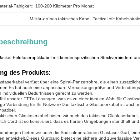
erial-Fähigkeit:
100-200 Kilometer Pro Monat
Militär-grünes taktisches Kabel
, 
Tactical ofc Kabelspiral
beschreibung
cket Feldfaseroptikkabel mit kundenspezifischen Steckverbindern un
ng des Produkts:
asfaserkabel verfügt über eine Spiral-Panzerröhre, die einen zusätzlic
nen.Es hat auch eine anpassbare Verpackungsgröße und Verbindungse
 individuellen Bedürfnissen gerecht zu werden.
 Teil unserer FTTx-Lösungen, was es zu einer idealen Wahl für Glasfas
ge Verbindung für Ihr NetzwerkDas taktische Glasfaserkabel ist auch mi
patibel.
aktischen Glasfaserkabel bieten wir auch das taktische Glasfaserkabel
ch Cord ist so konstruiert, dass es harten Umgebungen standhält und
wendungen bieten wir auch die Spezialoperationen Glasfaser Gurt, eine l
en entwickelt.Dieses Gurtband bietet eine sichere und zuverlässige 