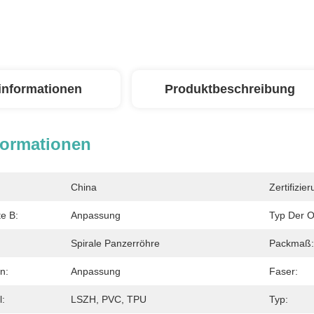
linformationen
Produktbeschreibung
formationen
China
Zertifizier
e B:
Anpassung
Typ Der O
Spirale Panzerröhre
Packmaß:
n:
Anpassung
Faser:
l:
LSZH, PVC, TPU
Typ: