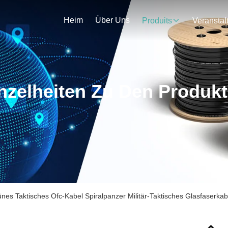
Heim
Über Uns
Produits
nzelheiten Zu Den Produk
ünes Taktisches Ofc-Kabel Spiralpanzer Militär-Taktisches Glasfaserkab