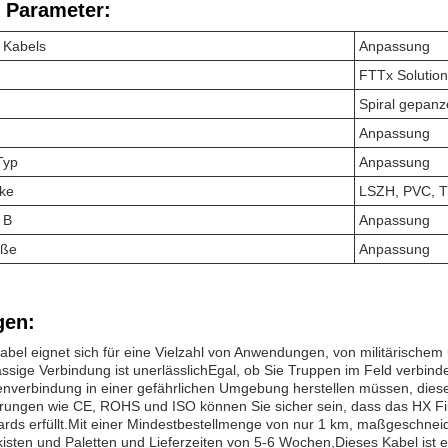
 Parameter:
 Kabels
Anpassung
FTTx Solutio
Spiral gepanz
Anpassung
Typ
Anpassung
cke
LSZH, PVC, 
 B
Anpassung
öße
Anpassung
en:
el eignet sich für eine Vielzahl von Anwendungen, von militärischem 
ssige Verbindung ist unerlässlichEgal, ob Sie Truppen im Feld verbi
enverbindung in einer gefährlichen Umgebung herstellen müssen, dieses
ierungen wie CE, ROHS und ISO können Sie sicher sein, dass das HX Fib
ards erfüllt.Mit einer Mindestbestellmenge von nur 1 km, maßgeschnei
kisten und Paletten und Lieferzeiten von 5-6 Wochen,Dieses Kabel ist e