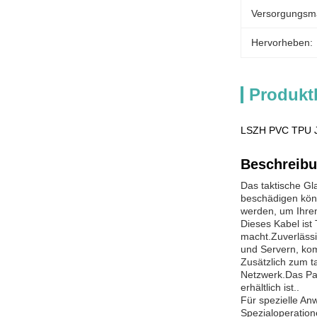
Versorgungsmat
Hervorheben:
Produkt
LSZH PVC TPU Ja
Beschreibu
Das taktische Gl
beschädigen kön
werden, um Ihren
Dieses Kabel ist
macht.Zuverlässi
und Servern, kom
Zusätzlich zum t
Netzwerk.Das Pat
erhältlich ist..
Für spezielle An
Spezialoperation