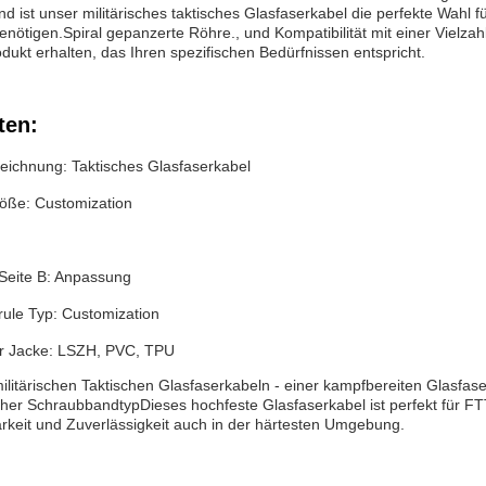
ist unser militärisches taktisches Glasfaserkabel die perfekte Wahl f
nötigen.Spiral gepanzerte Röhre., und Kompatibilität mit einer Vielzahl
dukt erhalten, das Ihren spezifischen Bedürfnissen entspricht.
ten:
eichnung: Taktisches Glasfaserkabel
öße: Customization
Seite B: Anpassung
rule Typ: Customization
er Jacke: LSZH, PVC, TPU
ilitärischen Taktischen Glasfaserkabeln - einer kampfbereiten Glasfase
cher SchraubbandtypDieses hochfeste Glasfaserkabel ist perfekt für 
arkeit und Zuverlässigkeit auch in der härtesten Umgebung.